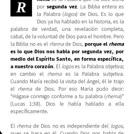
R
por
segunda vez
. La Biblia entera es
la Palabra (
logos
) de Dios. Es lo que
Dios ya ha hablado en la historia, es la
palabra de verdad, una revelación completa,
cabal, de la voluntad de Dios para el hombre. Pero
la Biblia no es el
rhema
de Dios,
porque el
rhema
es lo que Dios nos habla por segunda vez, por
medio del Espíritu Santo, en forma específica,
a nuestro corazón
. El
logos
es la Palabra objetiva;
en cambio el
rhema
es la Palabra subjetiva.
Cuando María recibió la visita del ángel, él le trajo
el
rhema
de Dios. Por eso María pudo decir:
“Hágase conmigo conforme a tu palabra (
rhema
)“
(Lucas 1:38). Dios le había hablado a ella
específicamente.
El
rhema
de Dios no es independiente del
logos
,
pues se basa en él. Cuando Dios nos habla de